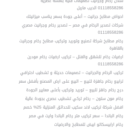
شلال رخام وجرانيت تصميمات فنية بلمسة عصرية
01118558286 الديب ماربل
احواض مطابخ جرانيت – أعلى جودة بسعر يناسب ميزانيتك
شركات تصدير الرخام في مصر – تصدير رخام وجرانيت مصري
01118558286
رخام مطابخ شركة تصنيع وتوريد وتركيب مطابخ رخام وجرانيت
بالقاهرة
ارضيات رخام للشقق والفلل – تركيب ارضيات رخام مودرن
01118558286
تركيب الرخام والجرانيت – تصميمات حديثة و تشطيب احترافي
ترابيع رخام جاهزة للبيع – البيع على ارض المصنع بأفضل سعر
درج رخام جاهز للبيع – توريد وتركيب بأعلى معايير الجودة
رخام مون ستون – رخام تركي تشطيب عصري بجودة عالية
افضل شركة تركيب لاند سكيب للحدائق المنزلية 25% خصم
رخام الباندا – سعر تركيب متر رخام الباندا وايت في مصر
رخام ارابيسكاتو ابيض للمطابخ والارضيات