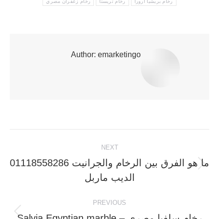
رخام بريشيا ارورا
رخام تريستا
رخام زعفران مصري
Author:
emarketingo
Post
NEXT
navigation
ما هو الفرق بين الرخام والجرانيت 01118558286
Next
الديب ماربل
post:
PREVIOUS
Previous
رخام سلفيا مصري – Salvia Egyptian marble