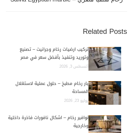
post:
Related Posts
تركيب ارضيات رخام وجرانيت – تصنيع
وتوريد وتنفيذ بأفضل سعر في مصر
أغسطس 3, 2026
بار رخام مطبخ – حلول عملية لاستغلال
المساحة
يوليو 23, 2026
نوافير رخام – اشكال نافورات فاخرة داخلية
وخارجية