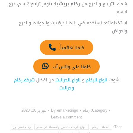
سُمك الترابيع والدرج من
رخام بريشيا
: يتوفر ترابيع 2 سم، درج
4 سم
استخداماته: يُستخدم في بلاط الارضيات والحوائط والدرج
واحواض
كلمنا هاتفياً
كلمنا على واتس آب
شوف
انواع الرخام
و
انواع الجرانيت
من افضل
شركة رخام
وجرانيت
Category:
رخام
emarketingo
By
فبراير 28, 2020
Leave a comment
Tags:
اسماء الرخام
انواع الرخام بالصور والاسماء في مصر
رخام امبرادور