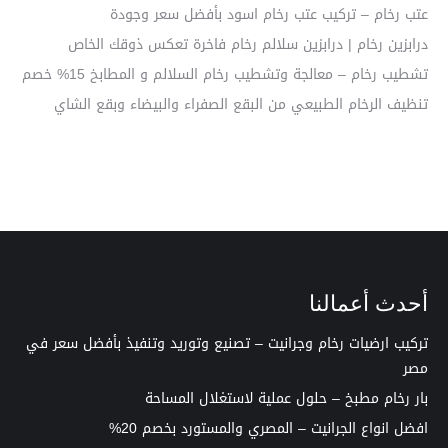
عتب رخام – تركيب عتب رخام اسود بأفضل سعر وجودة
درابزين رخام | درابزين سلالم رخام فاخرة تعكس ذوقك الخاص
تشطيب رخام – معالجة وتشطيب رخام السلالم و المطابخ 15% خصم
تنظيف الرخام الطبيعي من البقع الصفراء والبيضاء وبقع الشاي
أحدث أعمالنا
تركيب ارضيات رخام وجرانيت – تصنيع وتوريد وتنفيذ بأفضل سعر في
مصر
بار رخام مطبخ – حلول عملية لاستغلال المساحة
افضل انواع الجرانيت – المصري والمستورد بخصم 20%