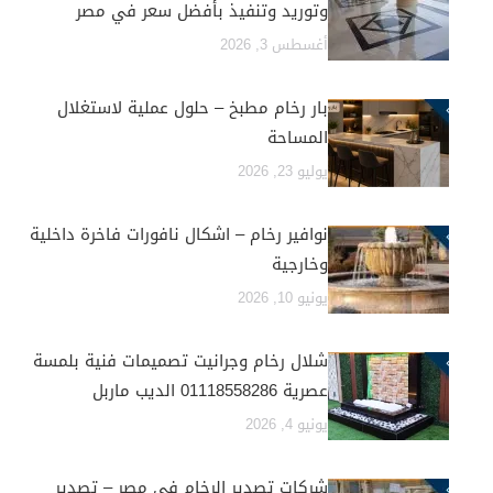
وتوريد وتنفيذ بأفضل سعر في مصر
أغسطس 3, 2026
بار رخام مطبخ – حلول عملية لاستغلال
المساحة
يوليو 23, 2026
نوافير رخام – اشكال نافورات فاخرة داخلية
وخارجية
يونيو 10, 2026
شلال رخام وجرانيت تصميمات فنية بلمسة
عصرية 01118558286 الديب ماربل
يونيو 4, 2026
شركات تصدير الرخام في مصر – تصدير