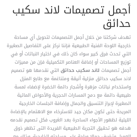
أجمل تصميمات لاند سكيب
حدائق
تهدف شركتنا من خلال أجمل التصميمات لتحويل أي مساحة
خارجية اللوحة الفنية الطبيعية فإننا نركز على التفاصيل الصغيرة
التي تحدث فرق كبير سواء كان ذلك في اختيار النباتات أو في
توزيع المساحات أو إضافة العناصر التكميلية فإن من مميزات
أجمل تصميمات
لاند سكيب حدائق
التي نقدمها هو تصميم
لاند سكيب حدائق منزلية أنيقة ومتناغمة مع طابع المنزل
واستخدام نباتات مزهرة وأشجار دائمة الخضرة لإضفاء لمسة
طبيعية دائمة مع دمج المسارات الحجرية والأحواض المائية
الصغيرة لإبراز التنسيق والجمال وإضافة الجلسات الخارجية
المريحة حتى تكون مكان جيد للاسترخاء مع الاهتمام بالإضاءة
الليلية لظهور الأجواء الساحرة بعد الغروب فكل تصميم نقدمه
هدفه هو تحقيق التجربة الطبيعية الفريدة التى تظهر ذوق
العميل وتضيف جمالا وراحة على مساحته الخارجية، وذلك مع