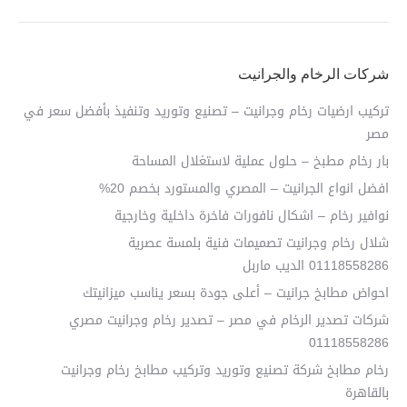
شركات الرخام والجرانيت
تركيب ارضيات رخام وجرانيت – تصنيع وتوريد وتنفيذ بأفضل سعر في
مصر
بار رخام مطبخ – حلول عملية لاستغلال المساحة
افضل انواع الجرانيت – المصري والمستورد بخصم 20%
نوافير رخام – اشكال نافورات فاخرة داخلية وخارجية
شلال رخام وجرانيت تصميمات فنية بلمسة عصرية
01118558286 الديب ماربل
احواض مطابخ جرانيت – أعلى جودة بسعر يناسب ميزانيتك
شركات تصدير الرخام في مصر – تصدير رخام وجرانيت مصري
01118558286
رخام مطابخ شركة تصنيع وتوريد وتركيب مطابخ رخام وجرانيت
بالقاهرة