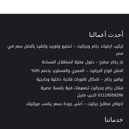
أحدث أعمالنا
تركيب ارضيات رخام وجرانيت – تصنيع وتوريد وتنفيذ بأفضل سعر في
مصر
بار رخام مطبخ – حلول عملية لاستغلال المساحة
افضل انواع الجرانيت – المصري والمستورد بخصم 20%
نوافير رخام – اشكال نافورات فاخرة داخلية وخارجية
شلال رخام وجرانيت تصميمات فنية بلمسة عصرية
01118558286 الديب ماربل
احواض مطابخ جرانيت – أعلى جودة بسعر يناسب ميزانيتك
خدماتنا