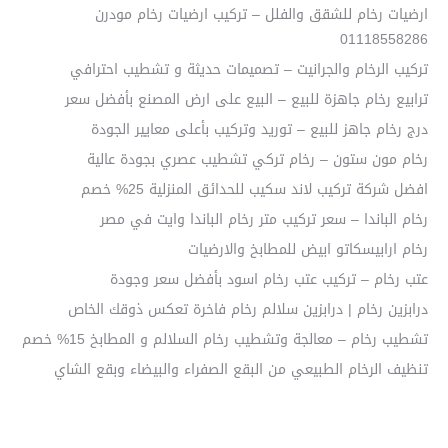
ارضيات رخام للشقق والفلل – تركيب ارضيات رخام مودرن
01118558286
تركيب الرخام والجرانيت – تصميمات حديثة و تشطيب احترافي
ترابيع رخام جاهزة للبيع – البيع على ارض المصنع بأفضل سعر
درج رخام جاهز للبيع – توريد وتركيب بأعلى معايير الجودة
رخام مون ستون – رخام تركي تشطيب عصري بجودة عالية
افضل شركة تركيب لاند سكيب للحدائق المنزلية 25% خصم
رخام الباندا – سعر تركيب متر رخام الباندا وايت في مصر
رخام ارابيسكاتو ابيض للمطابخ والارضيات
عتب رخام – تركيب عتب رخام اسود بأفضل سعر وجودة
درابزين رخام | درابزين سلالم رخام فاخرة تعكس ذوقك الخاص
تشطيب رخام – معالجة وتشطيب رخام السلالم و المطابخ 15% خصم
تنظيف الرخام الطبيعي من البقع الصفراء والبيضاء وبقع الشاي