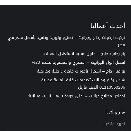
أحدث أعمالنا
تركيب ارضيات رخام وجرانيت – تصنيع وتوريد وتنفيذ بأفضل سعر في
مصر
بار رخام مطبخ – حلول عملية لاستغلال المساحة
افضل انواع الجرانيت – المصري والمستورد بخصم 20%
نوافير رخام – اشكال نافورات فاخرة داخلية وخارجية
شلال رخام وجرانيت تصميمات فنية بلمسة عصرية
01118558286 الديب ماربل
احواض مطابخ جرانيت – أعلى جودة بسعر يناسب ميزانيتك
خدماتنا
توريد وتركيب