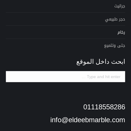
جرانيت
حجر طبيعي
رخام
جلى وتلميع
ابحث داخل الموقع
Search:
01118558286
info@eldeebmarble.com