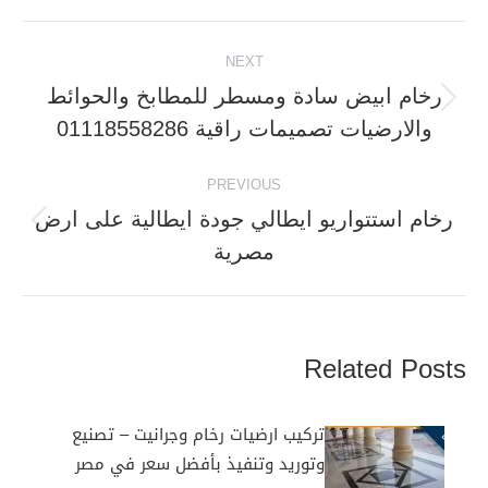
Post
NEXT
navigation
رخام ابيض سادة ومسطر للمطابخ والحوائط
Next
والارضيات تصميمات راقية 01118558286
post:
PREVIOUS
رخام استتواريو ايطالي جودة ايطالية على ارض
Previous
مصرية
post:
Related Posts
تركيب ارضيات رخام وجرانيت – تصنيع
وتوريد وتنفيذ بأفضل سعر في مصر