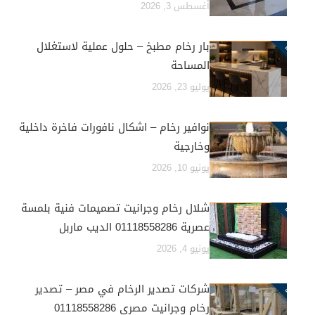
أغسطس 3, 2026
بار رخام مطبخ – حلول عملية لاستغلال
المساحة
يوليو 23, 2026
نوافير رخام – اشكال نافورات فاخرة داخلية
وخارجية
يونيو 10, 2026
شلال رخام وجرانيت تصميمات فنية بلمسة
عصرية 01118558286 الديب ماربل
يونيو 4, 2026
شركات تصدير الرخام في مصر – تصدير
رخام وجرانيت مصري 01118558286