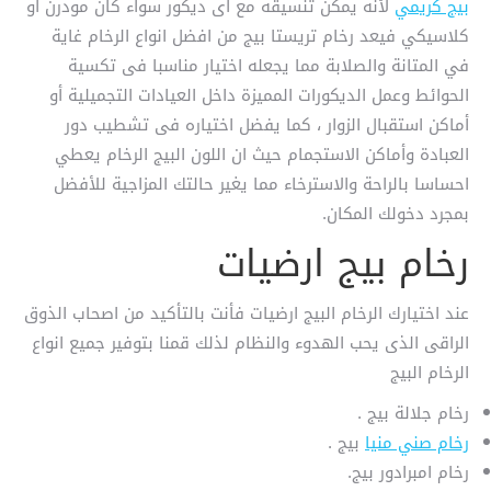
بيج كريمي
لأنه يمكن تنسيقه مع اى ديكور سواء كان مودرن او
كلاسيكي فيعد رخام تريستا بيج من افضل انواع الرخام غاية
في المتانة والصلابة مما يجعله اختيار مناسبا فى تكسية
الحوائط وعمل الديكورات المميزة داخل العيادات التجميلية أو
أماكن استقبال الزوار ، كما يفضل اختياره فى تشطيب دور
العبادة وأماكن الاستجمام حيث ان اللون البيج الرخام يعطي
احساسا بالراحة والاسترخاء مما يغير حالتك المزاجية للأفضل
بمجرد دخولك المكان.
رخام بيج ارضيات
عند اختيارك الرخام البيج ارضيات فأنت بالتأكيد من اصحاب الذوق
الراقى الذى يحب الهدوء والنظام لذلك قمنا بتوفير جميع انواع
الرخام البيج
رخام جلالة بيج .
رخام صني منيا
بيج .
رخام امبرادور بيج.