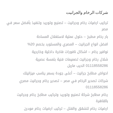
شركات الرخام والجرانيت
تركيب ارضيات رخام وجرانيت – تصنيع وتوريد وتنفيذ بأفضل سعر في
مصر
بار رخام مطبخ – حلول عملية لاستغلال المساحة
افضل انواع الجرانيت – المصري والمستورد بخصم 20%
نوافير رخام – اشكال نافورات فاخرة داخلية وخارجية
شلال رخام وجرانيت تصميمات فنية بلمسة عصرية
01118558286 الديب ماربل
احواض مطابخ جرانيت – أعلى جودة بسعر يناسب ميزانيتك
شركات تصدير الرخام في مصر – تصدير رخام وجرانيت مصري
01118558286
رخام مطابخ شركة تصنيع وتوريد وتركيب مطابخ رخام وجرانيت
بالقاهرة
ارضيات رخام للشقق والفلل – تركيب ارضيات رخام مودرن