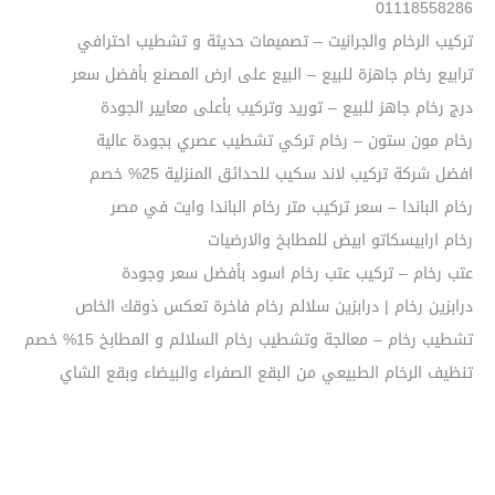
01118558286
تركيب الرخام والجرانيت – تصميمات حديثة و تشطيب احترافي
ترابيع رخام جاهزة للبيع – البيع على ارض المصنع بأفضل سعر
درج رخام جاهز للبيع – توريد وتركيب بأعلى معايير الجودة
رخام مون ستون – رخام تركي تشطيب عصري بجودة عالية
افضل شركة تركيب لاند سكيب للحدائق المنزلية 25% خصم
رخام الباندا – سعر تركيب متر رخام الباندا وايت في مصر
رخام ارابيسكاتو ابيض للمطابخ والارضيات
عتب رخام – تركيب عتب رخام اسود بأفضل سعر وجودة
درابزين رخام | درابزين سلالم رخام فاخرة تعكس ذوقك الخاص
تشطيب رخام – معالجة وتشطيب رخام السلالم و المطابخ 15% خصم
تنظيف الرخام الطبيعي من البقع الصفراء والبيضاء وبقع الشاي