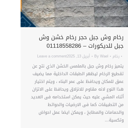
رخام وش جبل حجر رخام خشن وش
جبل للديكورات – 01118558286
رخام
Wael
By
أبريل 13, 2025
Leave a comment
يتميز رخام وش جبل بالملمس الخشن الذي نتج عن
تقطيع الرخام ليظهر الطبقات الداخلية مما يضيف
عمق للمكان ويحافظ على عمر البناء ، ويتم اختيار
هذا النوع لانه مقاوم للانزلاق ويحافظ على الاتزان
أثناء المشي عليه حيث يمكن استخدامه فى العديد
من التطبيقات كما فى الارضيات والحوائط
والحمامات والمطابخ ، ويمكن ايضا عمل احواض
وتكسية…