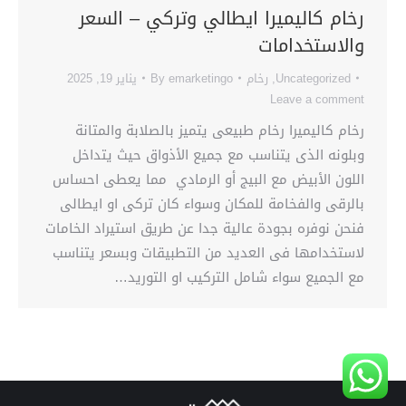
رخام كاليميرا ايطالي وتركي – السعر
والاستخدامات
Uncategorized
,
رخام
emarketingo
By
يناير 19, 2025
Leave a comment
رخام كاليميرا رخام طبيعى يتميز بالصلابة والمتانة
وبلونه الذى يتناسب مع جميع الأذواق حيث يتداخل
اللون الأبيض مع البيج أو الرمادي مما يعطى احساس
بالرقى والفخامة للمكان وسواء كان تركى او ايطالى
فنحن نوفره بجودة عالية جدا عن طريق استيراد الخامات
لاستخدامها فى العديد من التطبيقات وبسعر يتناسب
مع الجميع سواء شامل التركيب او التوريد…