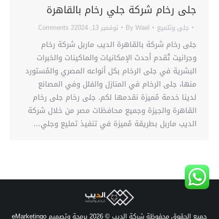
جلى رخام شركة جلي رخام بالقاهرة
جلى وتلميع
Wael
By
نوفمبر 13, 2024
2 Comments
جلى رخام شركة بالقاهرة الديب ماربل شركة رخام
وجرانيت تُقدم أحدث الإمكانيات والماكينات والخبرات
البشرية في جلى الرخام بكل أنواعه المصري والمُستورد
منها، جلى الرخام في المنازل والفلل وفي المصانع
لدينا خدمة مُميزة نقدمها لكم. جلى رخام جلى رخام
القاهرة والجيزة وجميع محافظات مصر من خلال شركة
الديب ماربل بطريقة مُميزة في تنفيذ تمليع وجلي…
جميع الحقوق محفوظة شركة الديب © 2026 برمجة وتصميم
eMarketingo