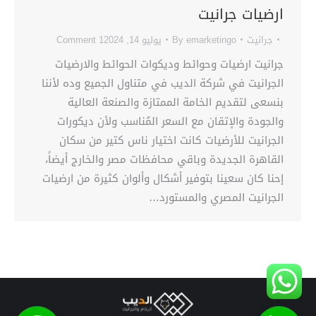
ارضيات جرانيت
جرانيت
emarketingo
By
يوليو 14, 2024
1 Comment
جرانيت ارضيات وحوائط وديكوات الحوائط والارضيات
الجرانيت في شركة الديب في متناول الجميع وده لأننا
بنسعى لتقديم الخامة الممتازة والصنعة العالية
والجودة والإتقان مع السعر المُناسب ولأن ديكورات
الجرانيت للأرضيات كانت اختيار ناس كتير من سكان
القاهرة الجديدة وباقي محافظات مصر والخارج أيضاً،
إحنا كان سعينا بتوفير أشكال وألوان كثيرة من ارضيات
الجرانيت المصري والمستورد…