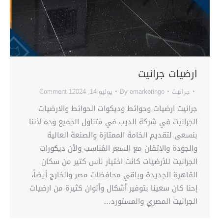
ارضيات جرانيت
جرانيت
emarketingo
By
يوليو 14, 2024
1 Comment
جرانيت ارضيات وحوائط وديكوات الحوائط والارضيات
الجرانيت في شركة الديب في متناول الجميع وده لأننا
بنسعى لتقديم الخامة الممتازة والصنعة العالية
والجودة والإتقان مع السعر المُناسب ولأن ديكورات
الجرانيت للأرضيات كانت اختيار ناس كتير من سكان
القاهرة الجديدة وباقي محافظات مصر والخارج أيضاً،
إحنا كان سعينا بتوفير أشكال وألوان كثيرة من ارضيات
الجرانيت المصري والمستورد…