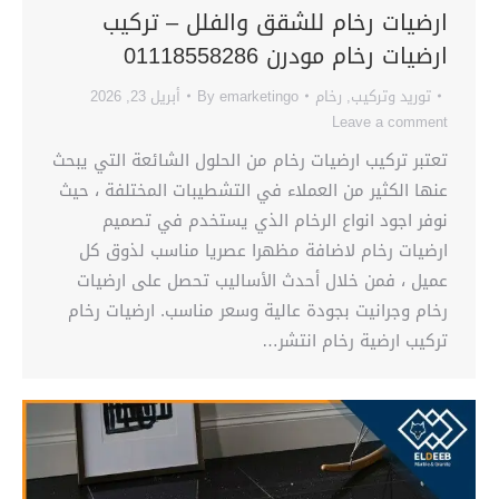
ارضيات رخام للشقق والفلل – تركيب
ارضيات رخام مودرن 01118558286
توريد وتركيب
,
رخام
emarketingo
By
أبريل 23, 2026
Leave a comment
تعتبر تركيب ارضيات رخام من الحلول الشائعة التي يبحث
عنها الكثير من العملاء في التشطيبات المختلفة ، حيث
نوفر اجود انواع الرخام الذي يستخدم في تصميم
ارضيات رخام لاضافة مظهرا عصريا مناسب لذوق كل
عميل ، فمن خلال أحدث الأساليب تحصل على ارضيات
رخام وجرانيت بجودة عالية وسعر مناسب. ارضيات رخام
تركيب ارضية رخام انتشر…