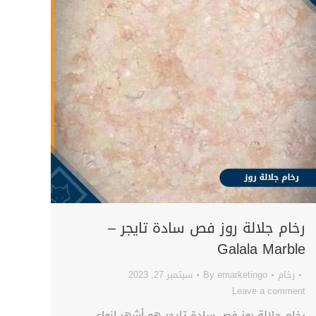
رخام جلالة روز فص سادة تايجر –
Galala Marble
رخام
emarketingo
By
سبتمبر 27, 2023
Leave a comment
رخام جلالة روز فص سادة تايجر هو أشهر انواع